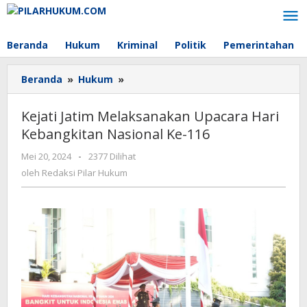
Lewati
ke
konten
Beranda
Hukum
Kriminal
Politik
Pemerintahan
Beranda
»
Hukum
»
Kejati
Jatim
Melaksanakan
Kejati Jatim Melaksanakan Upacara Hari
Upacara
Kebangkitan Nasional Ke-116
Hari
Kebangkitan
Mei 20, 2024
oleh
-
2377 Dilihat
Nasional
Redaksi
oleh
Redaksi Pilar Hukum
Ke-
Pilar
116
Hukum