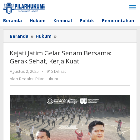
Lewati
ke
konten
Beranda
Hukum
Kriminal
Politik
Pemerintahan
Beranda
»
Hukum
»
Kejati
Jatim
Gelar
Kejati Jatim Gelar Senam Bersama:
Senam
Gerak Sehat, Kerja Kuat
Bersama:
Gerak
Agustus 2, 2025
oleh
-
915 Dilihat
Sehat,
Redaksi
oleh
Redaksi Pilar Hukum
Kerja
Pilar
Kuat
Hukum