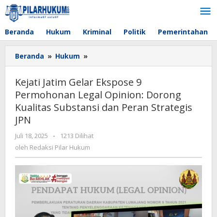
Lewati
ke
konten
Beranda
Hukum
Kriminal
Politik
Pemerintahan
Beranda
»
Hukum
»
Kejati
Jatim
Gelar
Kejati Jatim Gelar Ekspose 9
Ekspose
Permohonan Legal Opinion: Dorong
9
Kualitas Substansi dan Peran Strategis
Permohonan
Legal
JPN
Opinion:
Juli 18, 2025
oleh
-
1213 Dilihat
Dorong
Redaksi
oleh
Redaksi Pilar Hukum
Kualitas
Pilar
Substansi
Hukum
dan
Peran
Strategis
JPN