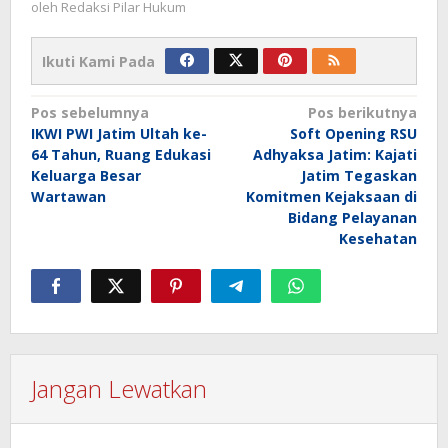
oleh
Redaksi Pilar Hukum
Ikuti Kami Pada
Navigasi
Pos sebelumnya
Pos berikutnya
IKWI PWI Jatim Ultah ke-
Soft Opening RSU
pos
64 Tahun, Ruang Edukasi
Adhyaksa Jatim: Kajati
Keluarga Besar
Jatim Tegaskan
Wartawan
Komitmen Kejaksaan di
Bidang Pelayanan
Kesehatan
Jangan Lewatkan