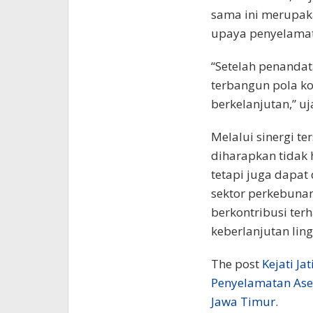
sama ini merupak
upaya penyelamat
“Setelah penandat
terbangun pola koo
berkelanjutan,” uja
Melalui sinergi te
diharapkan tidak
tetapi juga dapat
sektor perkebuna
berkontribusi ter
keberlanjutan lin
The post
Kejati J
Penyelamatan Ase
Jawa Timur
.