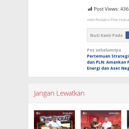
Post Views:
436
oleh
Redaksi Pilar Huk
Ikuti Kami Pada
Navigasi
Pos sebelumnya
Pertemuan Strategis
pos
dan PLN: Amankan 
Energi dan Aset Ne
Jangan Lewatkan