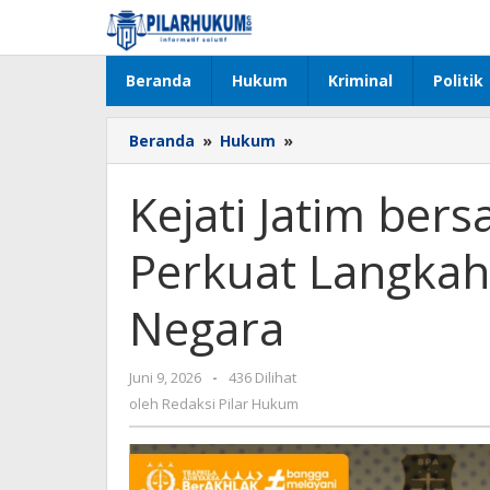
Lewati
ke
konten
Beranda
Hukum
Kriminal
Politik
Beranda
»
Hukum
»
Kejati
Jatim
bersama
Kejati Jatim ber
PTPN
I
Perkuat Langkah
Regional
5
Perkuat
Negara
Langkah
Penyelamatan
Aset
Juni 9, 2026
oleh
-
436 Dilihat
Negara
Redaksi
oleh
Redaksi Pilar Hukum
Pilar
Hukum