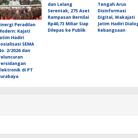
dan Lelang
Tengah Arus
Serentak, 275 Aset
Disinformasi
Rampasan Bernilai
Digital, Wakajati
Rp40,73 Miliar Siap
Jatim Hadiri Dialo
Sinergi Peradilan
Dilepas ke Publik
Kebangsaan
Modern: Kajati
Jatim Hadiri
Sosialisasi SEMA
No. 2/2026 dan
Peluncuran
Persidangan
Elektronik di PT
Surabaya