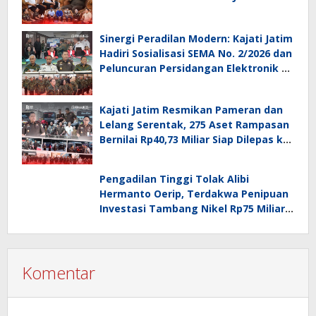
Sinergi Peradilan Modern: Kajati Jatim
Hadiri Sosialisasi SEMA No. 2/2026 dan
Peluncuran Persidangan Elektronik di
PT Surabaya
Kajati Jatim Resmikan Pameran dan
Lelang Serentak, 275 Aset Rampasan
Bernilai Rp40,73 Miliar Siap Dilepas ke
Publik
Pengadilan Tinggi Tolak Alibi
Hermanto Oerip, Terdakwa Penipuan
Investasi Tambang Nikel Rp75 Miliar
Tetap Dihukum 3 Tahun 8 Bulan
Komentar