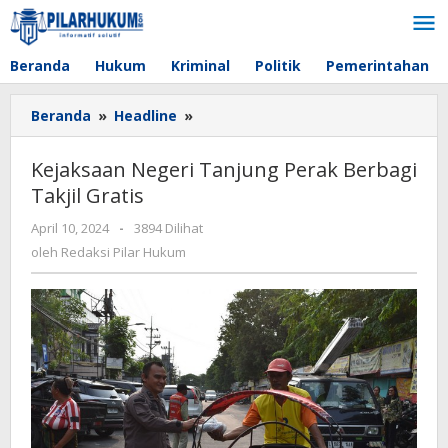
Lewati
ke
konten
Beranda
Hukum
Kriminal
Politik
Pemerintahan
Beranda
»
Headline
»
Kejaksaan
Negeri
Tanjung
Kejaksaan Negeri Tanjung Perak Berbagi
Perak
Takjil Gratis
Berbagi
Takjil
April 10, 2024
oleh
-
3894 Dilihat
Gratis
Redaksi
oleh
Redaksi Pilar Hukum
Pilar
Hukum