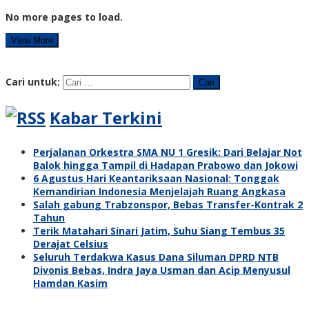
No more pages to load.
View More
Cari untuk:
Kabar Terkini
Perjalanan Orkestra SMA NU 1 Gresik: Dari Belajar Not
Balok hingga Tampil di Hadapan Prabowo dan Jokowi
6 Agustus Hari Keantariksaan Nasional: Tonggak
Kemandirian Indonesia Menjelajah Ruang Angkasa
Salah gabung Trabzonspor, Bebas Transfer-Kontrak 2
Tahun
Terik Matahari Sinari Jatim, Suhu Siang Tembus 35
Derajat Celsius
Seluruh Terdakwa Kasus Dana Siluman DPRD NTB
Divonis Bebas, Indra Jaya Usman dan Acip Menyusul
Hamdan Kasim