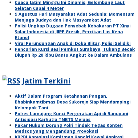
Cuaca Jatim Minggu Ini Dinamis, Gelombang Laut
Selatan Capai 4 Meter
9 Agustus Hari Masyarakat Adat Sedunia: Momentum
Menjaga Budaya dan Hak Masyarakat Adat
Polisi Ungkap Dugaan Penyebab Kebakaran PT Xinyi
Solar Indonesia di JIIPE Gresik, Percikan Las Kena
Etanol
Viral Perundungan Anak di Doko Blitar, Polisi Selidiki
Pencurian Kursi Besi Pemkot Surabaya, Tukang Becak
Diupah Rp 20 Ribu Bantu Angkut ke Dalam Ambulans
Jatim Terkini
Aktif Dalam Program Ketahanan Pangan,
Bhabinkamtibmas Desa Sukorejo Siap Mendampingi
Kelompok Tani
Polres Lumajang Kunci Pergerakan Api di Ranupani
Antisipasi Karhutla TNBTS Meluas
Pakar Hukum Dorong Polri Tindak Tegas Konten
Medsos yang Mengandung Provokasi
KBPBI Apresiasi Komitmen Kapolri Kawal Aspirasi