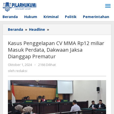
Lewati
ke
konten
Beranda
Hukum
Kriminal
Politik
Pemerintahan
Beranda
»
Headline
»
Kasus
Penggelapan
CV
Kasus Penggelapan CV MMA Rp12 miliar
MMA
Masuk Perdata, Dakwaan Jaksa
Rp12
Dianggap Prematur
miliar
Masuk
Oktober 1, 2024
oleh
-
2166 Dilihat
Perdata,
redaksi
oleh
redaksi
Dakwaan
Jaksa
Dianggap
Prematur