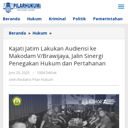
Lewati
ke
konten
Beranda
Hukum
Kriminal
Politik
Pemerintahan
Beranda
»
Hukum
»
Kajati
Jatim
Lakukan
Kajati Jatim Lakukan Audiensi ke
Audiensi
Makodam V/Brawijaya, Jalin Sinergi
ke
Penegakan Hukum dan Pertahanan
Makodam
V/Brawijaya,
Juni 20, 2025
oleh
-
1004 Dilihat
Jalin
Redaksi
oleh
Redaksi Pilar Hukum
Sinergi
Pilar
Penegakan
Hukum
Hukum
dan
Pertahanan