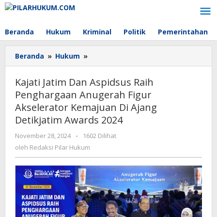
Lewati
ke
konten
Beranda
Hukum
Kriminal
Politik
Pemerintahan
Beranda
»
Hukum
»
Kajati
Jatim
Dan
Kajati Jatim Dan Aspidsus Raih
Aspidsus
Penghargaan Anugerah Figur
Raih
Akselerator Kemajuan Di Ajang
Penghargaan
Anugerah
Detikjatim Awards 2024
Figur
November 28, 2024
oleh
-
1602 Dilihat
Akselerator
Redaksi
oleh
Redaksi Pilar Hukum
Kemajuan
Pilar
Di
Hukum
Ajang
Detikjatim
Awards
2024