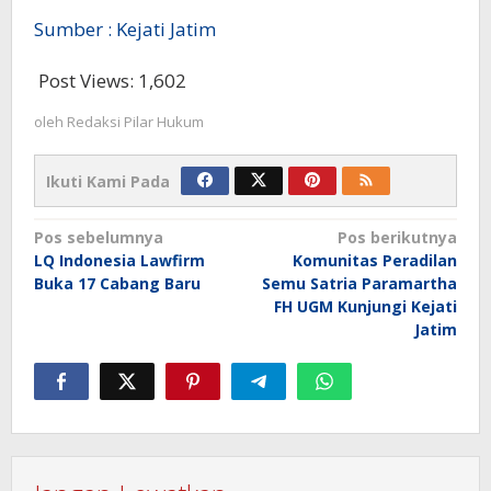
Sumber : Kejati Jatim
Post Views:
1,602
oleh
Redaksi Pilar Hukum
Ikuti Kami Pada
Navigasi
Pos sebelumnya
Pos berikutnya
LQ Indonesia Lawfirm
Komunitas Peradilan
pos
Buka 17 Cabang Baru
Semu Satria Paramartha
FH UGM Kunjungi Kejati
Jatim