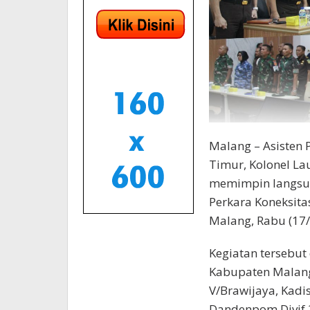
Malang – Asisten P
Timur, Kolonel Lau
memimpin langsun
Perkara Koneksita
Malang, Rabu (17/
Kegiatan tersebut 
Kabupaten Malang
V/Brawijaya, Kad
Dandenpom Divif 2