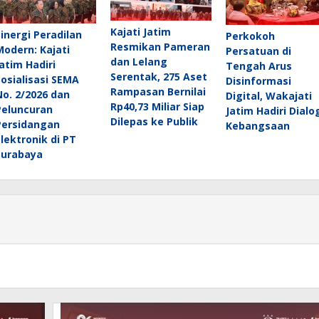
Kajati Jatim
Sinergi Peradilan
Perkokoh
Resmikan Pameran
Modern: Kajati
Persatuan di
dan Lelang
Jatim Hadiri
Tengah Arus
Serentak, 275 Aset
Sosialisasi SEMA
Disinformasi
Rampasan Bernilai
No. 2/2026 dan
Digital, Wakajati
Rp40,73 Miliar Siap
Peluncuran
Jatim Hadiri Dialo
Dilepas ke Publik
Persidangan
Kebangsaan
Elektronik di PT
Surabaya