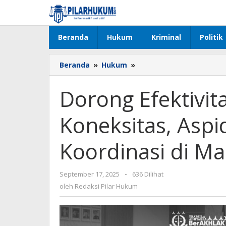
Lewati
ke
konten
Beranda
Hukum
Kriminal
Politik
Beranda
»
Hukum
»
Dorong
Efektivitas
Penanganan
Dorong Efektivi
Perkara
Koneksitas,
Koneksitas, Aspid
Aspidmil
Kejati
Jatim
Koordinasi di Ma
Pimpin
Koordinasi
di
September 17, 2025
oleh
-
636 Dilihat
Malang
Redaksi
oleh
Redaksi Pilar Hukum
Raya
Pilar
Hukum