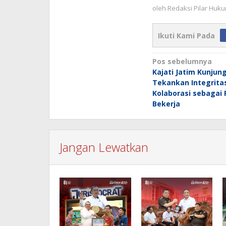
oleh
Redaksi Pilar Huk
Ikuti Kami Pada
Navigasi
Pos sebelumnya
Kajati Jatim Kunjungi
pos
Tekankan Integrita
Kolaborasi sebagai 
Bekerja
Jangan Lewatkan