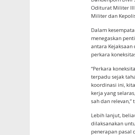
Oditurat Militer I
Militer dan Kepoli
Dalam kesempatan 
menegaskan pentin
antara Kejaksaan 
perkara koneksitas
“Perkara koneksi
terpadu sejak tah
koordinasi ini, k
kerja yang selara
sah dan relevan,” 
Lebih lanjut, beli
dilaksanakan unt
penerapan pasal 