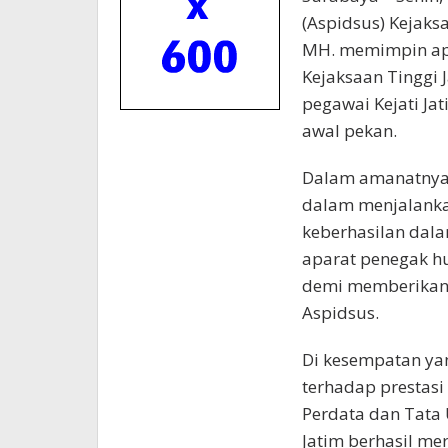
(Aspidsus) Kejaksa
MH. memimpin ape
Kejaksaan Tinggi J
pegawai Kejati Ja
awal pekan.
Dalam amanatnya,
dalam menjalankan
keberhasilan dal
aparat penegak hu
demi memberikan 
Aspidsus.
Di kesempatan ya
terhadap prestas
Perdata dan Tata 
Jatim berhasil mer