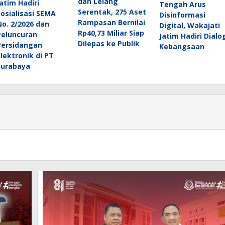
dan Lelang
Jatim Hadiri
Tengah Arus
Serentak, 275 Aset
Sosialisasi SEMA
Disinformasi
Rampasan Bernilai
No. 2/2026 dan
Digital, Wakajati
Rp40,73 Miliar Siap
Peluncuran
Jatim Hadiri Dialo
Dilepas ke Publik
Persidangan
Kebangsaan
Elektronik di PT
Surabaya