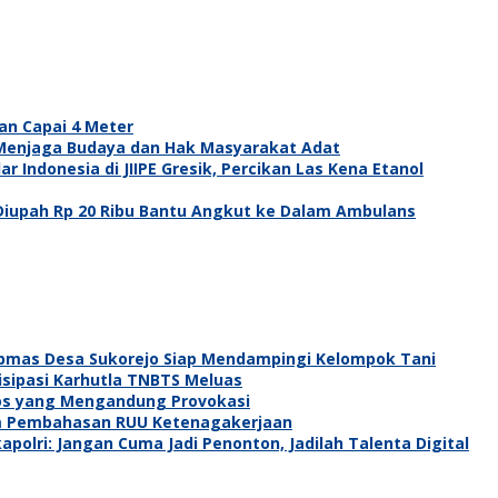
an Capai 4 Meter
Menjaga Budaya dan Hak Masyarakat Adat
 Indonesia di JIIPE Gresik, Percikan Las Kena Etanol
Diupah Rp 20 Ribu Bantu Angkut ke Dalam Ambulans
bmas Desa Sukorejo Siap Mendampingi Kelompok Tani
isipasi Karhutla TNBTS Meluas
os yang Mengandung Provokasi
lam Pembahasan RUU Ketenagakerjaan
polri: Jangan Cuma Jadi Penonton, Jadilah Talenta Digital