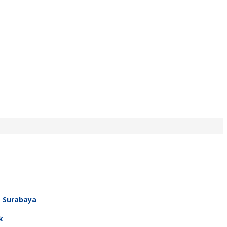
T Surabaya
k