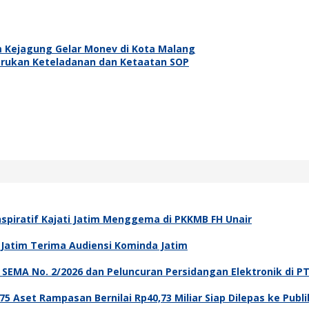
 Kejagung Gelar Monev di Kota Malang
Serukan Keteladanan dan Ketaatan SOP
spiratif Kajati Jatim Menggema di PKKMB FH Unair
i Jatim Terima Audiensi Kominda Jatim
asi SEMA No. 2/2026 dan Peluncuran Persidangan Elektronik di P
5 Aset Rampasan Bernilai Rp40,73 Miliar Siap Dilepas ke Publi