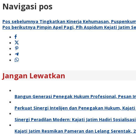
Navigasi pos
Pos sebelumnya
Tingkatkan Kinerja Kehumasan, Puspenkum
Pos berikutnya
Pimpin Apel Pagi, Plh Aspidum Kejati Jatim 
Jangan Lewatkan
Bangun Generasi Penegak Hukum Profesional, Pesan In
Perkuat Sinergi Intelijen dan Penegakan Hukum, Kajat
Sinergi Peradilan Modern: Kajati Jatim Hadiri Sosialis
Kajati Jatim Resmikan Pameran dan Lelang Serentak, 27