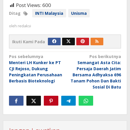
Post Views:
600
Ditag
INTI Malaysia
Unisma
oleh
redaksi
Ikuti Kami Pada
Navigasi
Pos sebelumnya
Pos berikutnya
Menteri LH Kunker ke PT
Semangat Asta Cita:
pos
CJI Rejoso, Dukung
Persaja Daerah Jatim
Peningkatan Perusahaan
Bersama Adhyaksa 696
Berbasis Bioteknologi
Tanam Pohon Dan Bakti
Sosial Di Batu