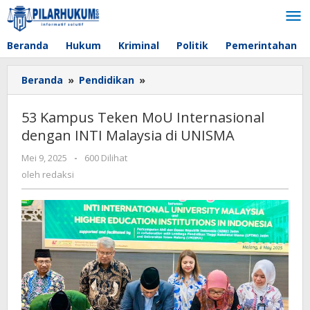
Lewati
ke
konten
Beranda
Hukum
Kriminal
Politik
Pemerintahan
Beranda
»
Pendidikan
»
53
Kampus
Teken
53 Kampus Teken MoU Internasional
MoU
dengan INTI Malaysia di UNISMA
Internasional
dengan
Mei 9, 2025
oleh
-
600 Dilihat
INTI
redaksi
oleh
redaksi
Malaysia
di
UNISMA