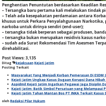
Penghentian Penuntutan berdasarkan Keadilan Rest
– Tersangka baru pertama kali melakukan tindak pi
– Telah ada kesepakatan perdamaian antara Korban
khusus untuk Perkara Penyalahgunaan Narkotika,
narkoba untuk dirinya sendiri (end-user);
– tersangka tidak berperan sebagai produsen, banda
– tersangka bukan merupakan residivis kasus narko
– sudah ada Surat Rekomendasi Tim Asesmen Terp
direhabilitasi.
Post Views:
3,135
Ditag
kejaksaan
Kejati jatim
Posting Terkait
Masyarakat Yang Menjadi Korban Pemerasan Di ESDM Jat
Kejati Jatim Ungkap Kasus Dugaan Korupsi Dana Hibah 
Aspidmil Kejati Jatim Ingatkan Pegawai Jaga Disiplin 
Kajati Jatim: Batik Simbol Persatuan yang Melampaui 
Kejati Jatim Tahan Mantan Bos PT INKA Terkait Kasus
oleh
Redaksi Pilar Hukum